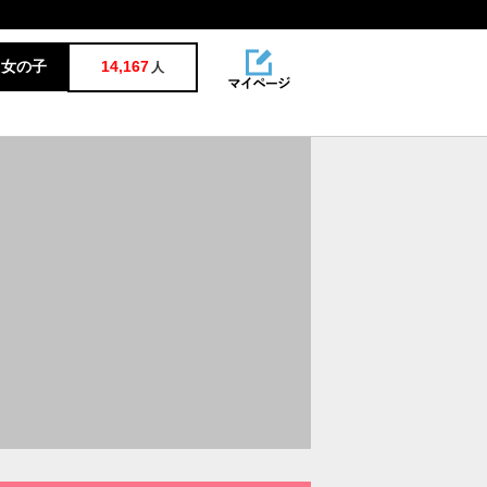
女の子
14,167
人