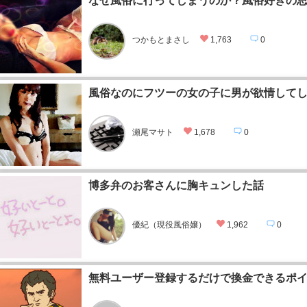
なぜ風俗に行ってしまうのか？風俗好きの思
つかもとまさし
1,763
0
風俗なのにフツーの女の子に男が欲情して
瀬尾マサト
1,678
0
博多弁のお客さんに胸キュンした話
優紀（現役風俗嬢）
1,962
0
無料ユーザー登録するだけで換金できるポ