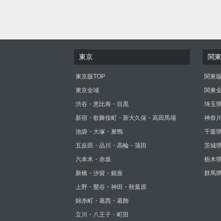
東京
関
東京版TOP
関東版
東京全域
関東
渋谷・恵比寿・目黒
埼玉
新宿・歌舞伎町・新大久保・高田馬場
神奈
池袋・大塚・巣鴨
千葉
五反田・品川・高輪・蒲田
茨城
六本木・赤坂
栃木
新橋・汐留・銀座
群馬
上野・鶯谷・神田・秋葉原
錦糸町・葛西・葛飾
立川・八王子・町田