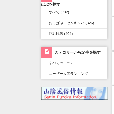
栃木県
滋賀県
新潟県
北海道
広島県
九州・沖縄全域
ぱぶを探す
新橋・汐留・銀座
すべて (732)
群馬県
奈良県
岐阜県
青森県
岡山県
福岡県
上野・鶯谷・神田・秋葉原
おっぱぶ・セクキャバ (326)
和歌山県
三重県
秋田県
鳥取県
熊本県
錦糸町・葛西・葛飾
巨乳風俗 (404)
山梨県
山形県
島根県
佐賀県
立川・八王子・町田
長野県
岩手県
山口県
長崎県
カテゴリーから記事を探す
石川県
福島県
香川県
大分県
すべてのコラム
富山県
徳島県
宮崎県
ユーザー人気ランキング
福井県
愛媛県
鹿児島県
高知県
沖縄県