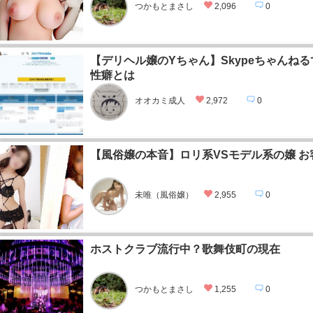
つかもとまさし
2,096
0
【デリヘル嬢のYちゃん】Skypeちゃんね
性癖とは
オオカミ成人
2,972
0
【風俗嬢の本音】ロリ系VSモデル系の嬢 
未唯（風俗嬢）
2,955
0
ホストクラブ流行中？歌舞伎町の現在
つかもとまさし
1,255
0