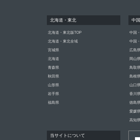
北海道・東北
中
北海道・東北版TOP
中国・
北海道・東北全域
中国
宮城県
広島
北海道
岡山
青森県
鳥取
秋田県
島根
山形県
山口
岩手県
香川
福島県
徳島
愛媛
高知
当サイトについて