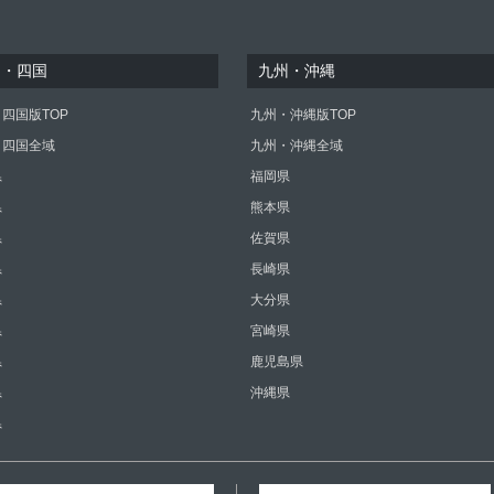
国・四国
九州・沖縄
四国版TOP
九州・沖縄版TOP
・四国全域
九州・沖縄全域
県
福岡県
県
熊本県
県
佐賀県
県
長崎県
県
大分県
県
宮崎県
県
鹿児島県
県
沖縄県
県