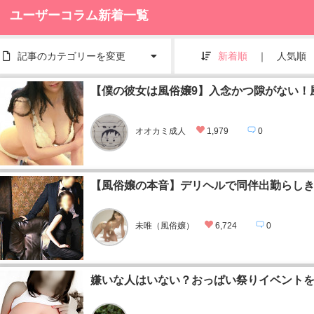
ユーザーコラム新着一覧
記事のカテゴリーを変更
新着順
｜
人気順
【僕の彼女は風俗嬢9】入念かつ隙がない
オオカミ成人
1,979
0
【風俗嬢の本音】デリヘルで同伴出勤らし
未唯（風俗嬢）
6,724
0
嫌いな人はいない？おっぱい祭りイベント