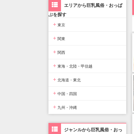
エリアから巨乳風俗・おっぱ
ぶを探す
+
東京
+
東京版TOP
関東
+
東京全域
関東版TOP
関西
+
渋谷・恵比寿・目黒
関東全域
関西版TOP
東海・北陸・甲信越
+
新宿・歌舞伎町・新大久保・高
埼玉県
関西全域
東海・北陸・甲信越版TOP
北海道・東北
田馬場
+
神奈川県
大阪府
東海・北陸・甲信越全域
北海道・東北版TOP
中国・四国
池袋・大塚・巣鴨
+
千葉県
京都府
愛知県
北海道・東北全域
中国・四国版TOP
九州・沖縄
五反田・品川・高輪・蒲田
茨城県
兵庫県
静岡県
宮城県
中国・四国全域
九州・沖縄版TOP
六本木・赤坂
ジャンルから巨乳風俗・おっ