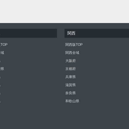
東
関西
TOP
関西版TOP
全域
関西全域
県
大阪府
川県
京都府
県
兵庫県
県
滋賀県
県
奈良県
県
和歌山県