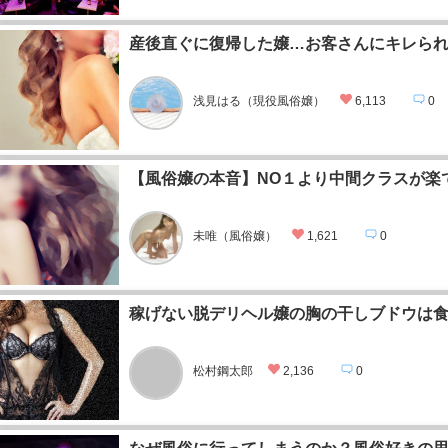
産後直ぐに復帰した嬢…お客さんにキレら
浅見はる（現役風俗嬢）
6,113
0
【風俗嬢の本音】NO１より中間クラスが楽
未唯（風俗嬢）
1,621
0
稼げない脱デリヘル嬢の胸の干しブドウは
松村鋼太郎
2,136
0