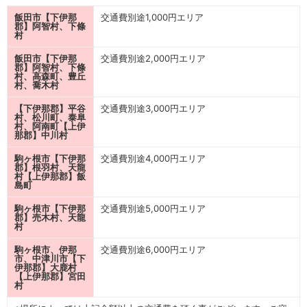
飯田市【下伊那
交通費別途1,000円エリア
郡】阿智村、下條
村
飯田市【下伊那
交通費別途2,000円エリア
郡】阿智村、下條
村、高森町、豊丘
村、喬木村
【下伊那郡】平谷
交通費別途3,000円エリア
村、松川町、泰阜
村、阿南町【上伊
那郡】中川村
駒ヶ根市【下伊那
交通費別途4,000円エリア
郡】根羽村、天龍
村【上伊那郡】飯
島町
駒ヶ根市【下伊那
交通費別途5,000円エリア
郡】売木村、天龍
村
駒ヶ根市、伊那
交通費別途6,000円エリア
市、中津川市【下
伊那郡】大鹿村
【上伊那郡】宮田
村