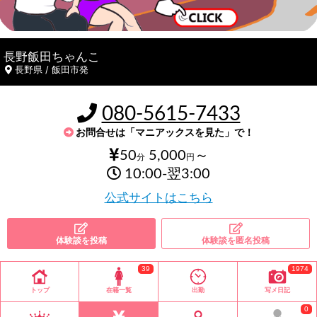
長野飯田ちゃんこ
長野県 / 飯田市発
080-5615-7433
お問合せは「マニアックスを見た」で！
50
5,000
～
分
円
10:00-翌3:00
公式サイトはこちら
体験談を投稿
体験談を匿名投稿
39
1974
トップ
在籍一覧
出勤
写メ日記
0