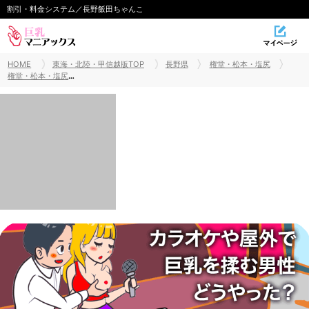
割引・料金システム／長野飯田ちゃんこ
HOME
東海・北陸・甲信越版TOP
長野県
権堂・松本・塩尻
権堂・松本・塩尻巨乳風俗