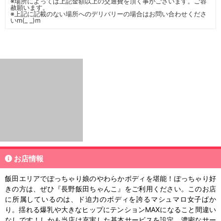
※場所によっては上記金額以上の交通費を頂く事がございます。ご容
赦願います。
※上記に記載のない場所へのデリバリーの場合はお問い合わせくださ
いm(_ _)m
お店情報
飯田エリアでぽっちゃり娘のやわらかボディを堪能！ぽっちゃり好
きの方は、ぜひ『長野飯田ちゃんこ』をご利用ください。このお店
に所属しているのは、ド迫力のボディを誇るマシュマロ女子ばか
り。揺れる爆乳や大きなヒップにテンションMAXになること間違い
なしです！しかも当店は充実した基本サービスを設定。濃密なサー