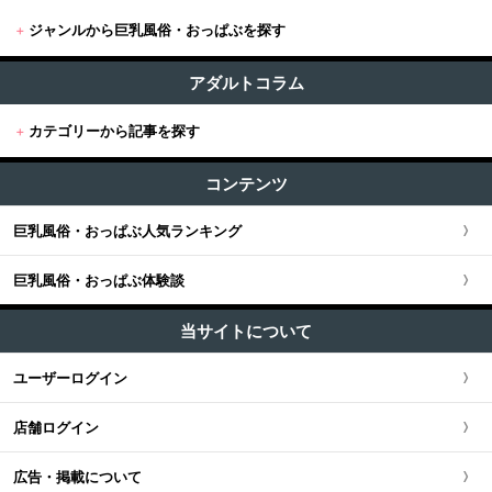
+
ジャンルから巨乳風俗・おっぱぶを探す
+
東京
すべて (732)
東京版TOP
アダルトコラム
+
関東
おっぱぶ・セクキャバ (326)
+
カテゴリーから記事を探す
東京全域
関東版TOP
+
関西
巨乳風俗 (404)
すべての記事
渋谷・恵比寿・目黒
コンテンツ
関東全域
関西版TOP
+
東海・北陸・甲信越
ユーザー人気ランキング
新宿・歌舞伎町・新大久保・高田馬場
巨乳風俗・おっぱぶ人気ランキング
埼玉県
関西全域
東海・北陸・甲信越版TOP
+
北海道・東北
池袋・大塚・巣鴨
巨乳風俗・おっぱぶ体験談
神奈川県
大阪府
東海・北陸・甲信越全域
北海道・東北版TOP
+
中国・四国
五反田・品川・高輪・蒲田
当サイトについて
千葉県
京都府
愛知県
北海道・東北全域
中国・四国版TOP
+
九州・沖縄
ユーザーログイン
六本木・赤坂
茨城県
兵庫県
静岡県
宮城県
中国・四国全域
九州・沖縄版TOP
店舗ログイン
新橋・汐留・銀座
栃木県
滋賀県
新潟県
北海道
広島県
九州・沖縄全域
広告・掲載について
上野・鶯谷・神田・秋葉原
群馬県
奈良県
岐阜県