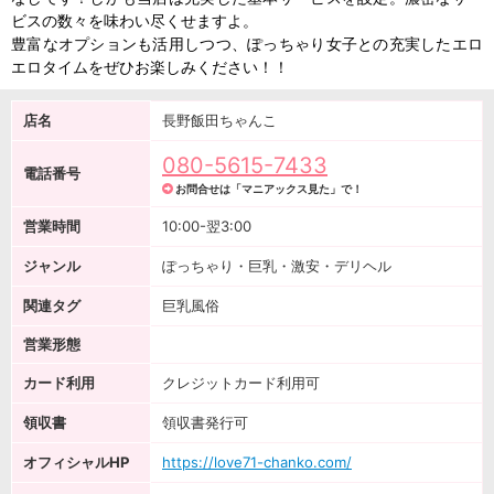
ビスの数々を味わい尽くせますよ。
豊富なオプションも活用しつつ、ぽっちゃり女子との充実したエロ
エロタイムをぜひお楽しみください！！
店名
長野飯田ちゃんこ
080-5615-7433
電話番号
お問合せは「マニアックス見た」で！
営業時間
10:00-翌3:00
ジャンル
ぽっちゃり・巨乳・激安・デリヘル
関連タグ
巨乳風俗
営業形態
カード利用
クレジットカード利用可
領収書
領収書発行可
オフィシャルHP
https://love71-chanko.com/