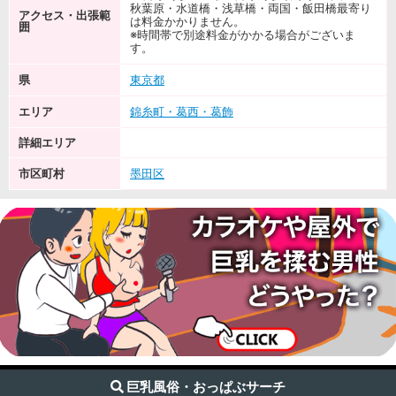
秋葉原・水道橋・浅草橋・両国・飯田橋最寄り
アクセス・出張範
は料金かかりません。
囲
※時間帯で別途料金がかかる場合がございま
す。
県
東京都
エリア
錦糸町・葛西・葛飾
詳細エリア
市区町村
墨田区
巨乳風俗・おっぱぶサーチ