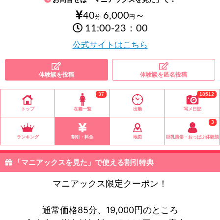
40
6,000
～
分
円
11:00-23：00
公式サイトはこちら
体験談を投稿
体験談を匿名投稿
37
18512
トップ
在籍一覧
出勤
写メ日記
3
ランキング
割引・料金
地図
巨乳風俗・おっぱぶ体験談
「マニアックスを見た」で使える割引特典
マニアックス限定クーポン！
通常価格85分、19,000円のところ