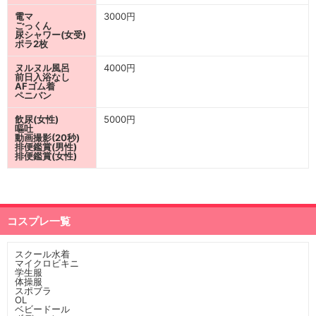
電マ
3000円
ごっくん
尿シャワー(女受)
ポラ2枚
ヌルヌル風呂
4000円
前日入浴なし
AFゴム着
ペニバン
飲尿(女性)
5000円
嘔吐
動画撮影(20秒)
排便鑑賞(男性)
排便鑑賞(女性)
コスプレ一覧
スクール水着
マイクロビキニ
学生服
体操服
スポブラ
OL
ベビードール