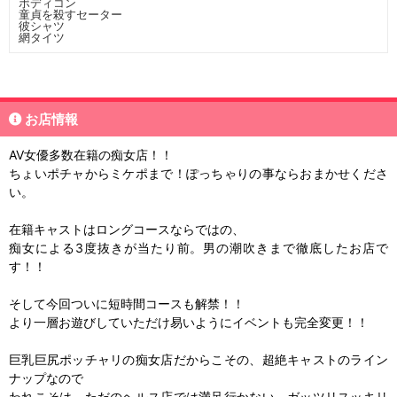
ボディコン
童貞を殺すセーター
彼シャツ
網タイツ
お店情報
AV女優多数在籍の痴女店！！
ちょいポチャからミケポまで！ぽっちゃりの事ならおまかせくださ
い。
在籍キャストはロングコースならではの、
痴女による3度抜きが当たり前。男の潮吹きまで徹底したお店で
す！！
そして今回ついに短時間コースも解禁！！
より一層お遊びしていただけ易いようにイベントも完全変更！！
巨乳巨尻ポッチャリの痴女店だからこその、超絶キャストのライン
ナップなので
われこそは、ただのヘルス店では満足行かない。ガッツリスッキリ