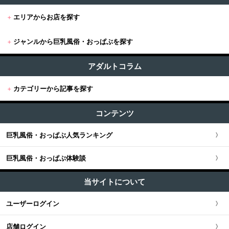
+
エリアからお店を探す
+
ジャンルから巨乳風俗・おっぱぶを探す
+
東京
すべて (732)
東京版TOP
アダルトコラム
+
関東
おっぱぶ・セクキャバ (326)
+
カテゴリーから記事を探す
東京全域
関東版TOP
+
関西
巨乳風俗 (404)
すべての記事
渋谷・恵比寿・目黒
コンテンツ
関東全域
関西版TOP
+
東海・北陸・甲信越
ユーザー人気ランキング
新宿・歌舞伎町・新大久保・高田馬場
巨乳風俗・おっぱぶ人気ランキング
埼玉県
関西全域
東海・北陸・甲信越版TOP
+
北海道・東北
池袋・大塚・巣鴨
巨乳風俗・おっぱぶ体験談
神奈川県
大阪府
東海・北陸・甲信越全域
北海道・東北版TOP
+
中国・四国
五反田・品川・高輪・蒲田
当サイトについて
千葉県
京都府
愛知県
北海道・東北全域
中国・四国版TOP
+
九州・沖縄
ユーザーログイン
六本木・赤坂
茨城県
兵庫県
静岡県
宮城県
中国・四国全域
九州・沖縄版TOP
店舗ログイン
新橋・汐留・銀座
栃木県