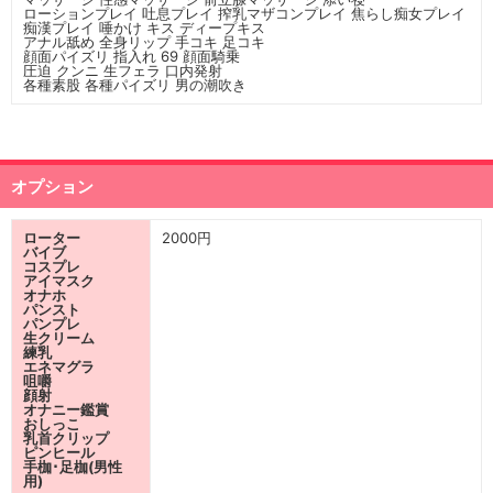
ローションプレイ 吐息プレイ 搾乳マザコンプレイ 焦らし痴女プレイ
痴漢プレイ 唾かけ キス ディープキス
アナル舐め 全身リップ 手コキ 足コキ
顔面パイズリ 指入れ 69 顔面騎乗
圧迫 クンニ 生フェラ 口内発射
各種素股 各種パイズリ 男の潮吹き
オプション
ローター
2000円
バイブ
コスプレ
アイマスク
オナホ
パンスト
パンプレ
生クリーム
練乳
エネマグラ
咀嚼
顔射
オナニー鑑賞
おしっこ
乳首クリップ
ピンヒール
手枷･足枷(男性
用)