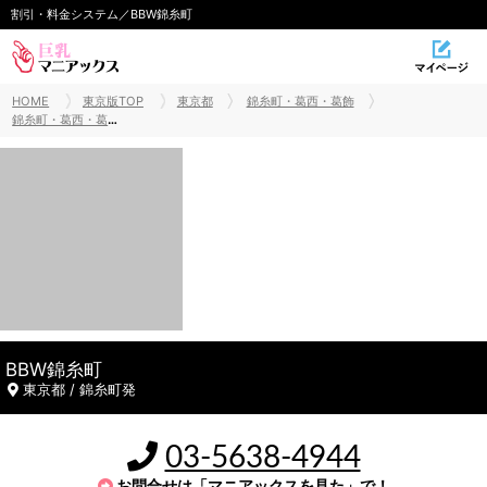
割引・料金システム／BBW錦糸町
HOME
東京版TOP
東京都
錦糸町・葛西・葛飾
錦糸町・葛西・葛飾巨乳風俗
BBW錦糸町
東京都 / 錦糸町発
03-5638-4944
お問合せは「マニアックスを見た」で！