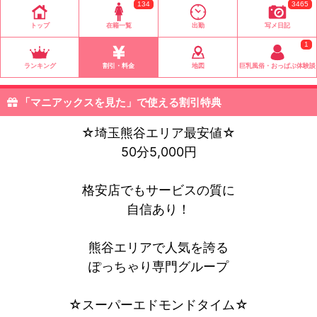
134
3465
トップ
在籍一覧
出勤
写メ日記
1
ランキング
割引・料金
地図
巨乳風俗・おっぱぶ体験談
「マニアックスを見た」で使える割引特典
☆埼玉熊谷エリア最安値☆
50分5,000円
格安店でもサービスの質に
自信あり！
熊谷エリアで人気を誇る
ぽっちゃり専門グループ
☆スーパーエドモンドタイム☆