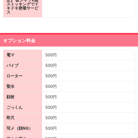
定】 彼シャツ×黒
ストッキングでド
キドキ密着サービ
ス
オプション料金
電マ
500円
バイブ
500円
ローター
500円
聖水
500円
顔射
500円
ごっくん
500円
即尺
500円
写メ（顔NG）
500円