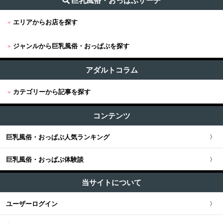
巨乳風俗・おっぱぶサーチ
+
エリアからお店を探す
+
ジャンルから巨乳風俗・おっぱぶを探す
+
東京
すべて (732)
東京版TOP
アダルトコラム
+
関東
おっぱぶ・セクキャバ (326)
+
カテゴリーから記事を探す
東京全域
関東版TOP
+
関西
巨乳風俗 (404)
すべての記事
渋谷・恵比寿・目黒
コンテンツ
関東全域
関西版TOP
+
東海・北陸・甲信越
ユーザー人気ランキング
新宿・歌舞伎町・新大久保・高田馬場
巨乳風俗・おっぱぶ人気ランキング
埼玉県
関西全域
東海・北陸・甲信越版TOP
+
北海道・東北
池袋・大塚・巣鴨
巨乳風俗・おっぱぶ体験談
神奈川県
大阪府
東海・北陸・甲信越全域
北海道・東北版TOP
+
中国・四国
五反田・品川・高輪・蒲田
当サイトについて
千葉県
京都府
愛知県
北海道・東北全域
中国・四国版TOP
+
九州・沖縄
ユーザーログイン
六本木・赤坂
茨城県
兵庫県
静岡県
宮城県
中国・四国全域
九州・沖縄版TOP