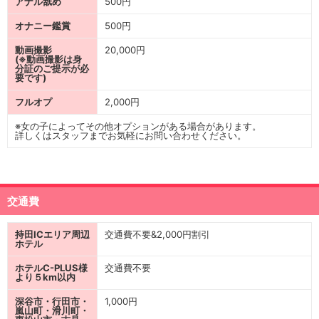
アナル舐め
500円
オナニー鑑賞
500円
動画撮影
20,000円
(※動画撮影は身
分証のご提示が必
要です)
フルオプ
2,000円
※女の子によってその他オプションがある場合があります。
詳しくはスタッフまでお気軽にお問い合わせください。
交通費
持田ICエリア周辺
交通費不要&2,000円割引
ホテル
ホテルC-PLUS様
交通費不要
より５km以内
深谷市・行田市・
1,000円
嵐山町・滑川町・